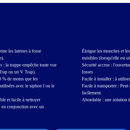
erme les latrines à fosse
Éloigne les mouches et les 
p).
nuisibles (lorsqu'elle est u
s : la trappe empêche toute vue
Sécurité accrue : l'ouvertur
I Trap ou un V Trap).
fosses
80 % de moins que les
Facile à installer : à util
utilisées avec le siphon I ou le
Facile à transporter : Peut 
facilement.
ble et facile à nettoyer
Abordable : une solution é
sé en conjonction avec un