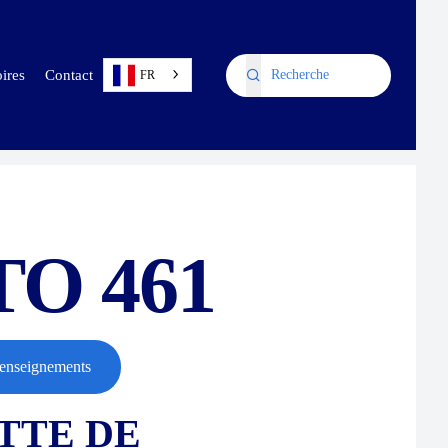
oires
Contact
FR
TO 461
enseignements
TTE DE