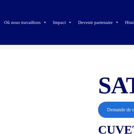
Où nous travaillons
Impact
Devenir partenaire
Hist
SA
;
Demande de r
CUVE