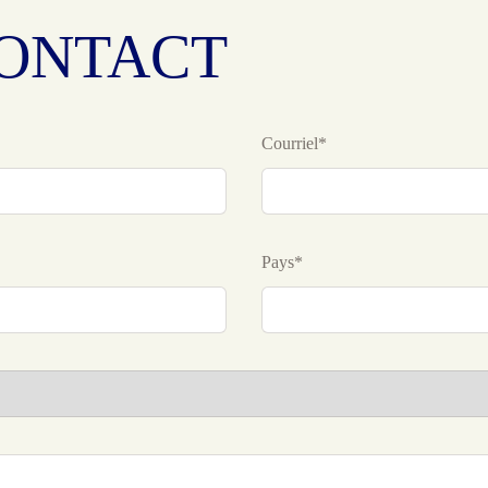
ONTACT
Courriel*
Pays*