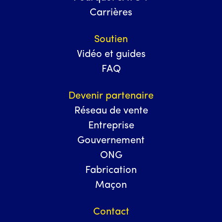
décennies si elle est correctement
Carrières
entretenue.
Abordable
: nos produits ont été
Soutien
conçus pour être abordables et
Vidéo et guides
coûtent, en moyenne, 5 dollars (les
FAQ
prix varient selon les marchés).
Devenir partenaire
Réseau de vente
Entreprise
Gouvernement
ONG
Fabrication
Maçon
Contact