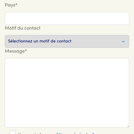
entretenue.
Pays*
Abordable
: nos produits ont été
conçus pour être abordables et
coûtent, en moyenne, 5 dollars (les
Motif du contact
prix varient selon les marchés).
Message*