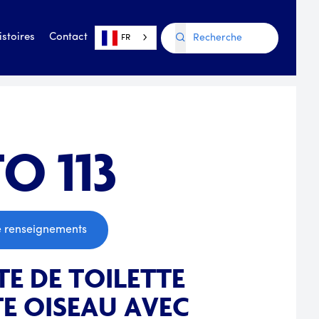
istoires
Contact
FR
O 113
 renseignements
E DE TOILETTE
E OISEAU AVEC