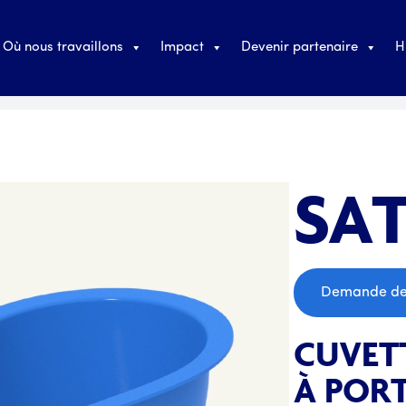
Où nous travaillons
Impact
Devenir partenaire
H
SAT
;
Demande de
CUVETT
À PORT