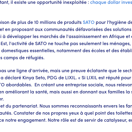
nt, il existe une opportunité inexploitée :
chaque dollar inves
raison de plus de 10 millions de produits
SATO
pour l'hygiène de
ale et en proposant aux communautés défavorisées des solution
ussi à développer les marchés de l'assainissement en Afrique et
-Est, l'activité de SATO ne touche pas seulement les ménages
 domestiques essentielles, notamment des écoles et des établ
es camps de réfugiés.
pas une ligne d'arrivée, mais une preuve éclatante que le secte
 a déclaré Kinya Seto, PDG de LIXIL. « Si LIXIL est réputé po
O abordables. En créant une entreprise sociale, nous relevons 
 améliorant la santé, mais aussi en donnant aux familles la séc
r.
 et du partenariat. Nous sommes reconnaissants envers les famil
autés. Constater de nos propres yeux à quel point des toilettes
rce notre engagement. Notre rôle est de servir de catalyseur, en