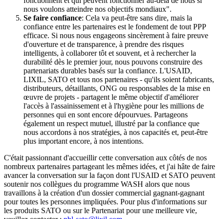
fonctionnent et qui peuvent fonctionner au-delà de nous si
nous voulons atteindre nos objectifs mondiaux".
Se faire confiance
: Cela va peut-être sans dire, mais la
confiance entre les partenaires est le fondement de tout PPP
efficace. Si nous nous engageons sincèrement à faire preuve
d'ouverture et de transparence, à prendre des risques
intelligents, à collaborer tôt et souvent, et à rechercher la
durabilité dès le premier jour, nous pouvons construire des
partenariats durables basés sur la confiance. L'USAID,
LIXIL, SATO et tous nos partenaires - qu'ils soient fabricants,
distributeurs, détaillants, ONG ou responsables de la mise en
œuvre de projets - partagent le même objectif d'améliorer
l'accès à l'assainissement et à l'hygiène pour les millions de
personnes qui en sont encore dépourvues. Partageons
également un respect mutuel, illustré par la confiance que
nous accordons à nos stratégies, à nos capacités et, peut-être
plus important encore, à nos intentions.
C'était passionnant d'accueillir cette conversation aux côtés de nos
nombreux partenaires partageant les mêmes idées, et j'ai hâte de faire
avancer la conversation sur la façon dont l'USAID et SATO peuvent
soutenir nos collègues du programme WASH alors que nous
travaillons à la création d'un dossier commercial gagnant-gagnant
pour toutes les personnes impliquées. Pour plus d'informations sur
les produits SATO ou sur le Partenariat pour une meilleure vie,