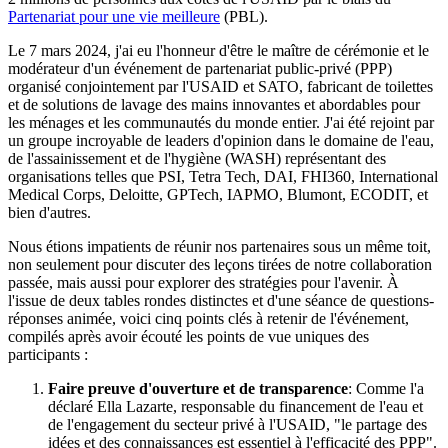
Partenariat pour une vie meilleure
(PBL).
Le 7 mars 2024, j'ai eu l'honneur d'être le maître de cérémonie et le
modérateur d'un événement de partenariat public-privé (PPP)
organisé conjointement par l'USAID et SATO, fabricant de toilettes
et de solutions de lavage des mains innovantes et abordables pour
les ménages et les communautés du monde entier. J'ai été rejoint par
un groupe incroyable de leaders d'opinion dans le domaine de l'eau,
de l'assainissement et de l'hygiène (WASH) représentant des
organisations telles que PSI, Tetra Tech, DAI, FHI360, International
Medical Corps, Deloitte, GPTech, IAPMO, Blumont, ECODIT, et
bien d'autres.
Nous étions impatients de réunir nos partenaires sous un même toit,
non seulement pour discuter des leçons tirées de notre collaboration
passée, mais aussi pour explorer des stratégies pour l'avenir. À
l'issue de deux tables rondes distinctes et d'une séance de questions-
réponses animée, voici cinq points clés à retenir de l'événement,
compilés après avoir écouté les points de vue uniques des
participants :
Faire preuve d'ouverture et de transparence
: Comme l'a
déclaré Ella Lazarte, responsable du financement de l'eau et
de l'engagement du secteur privé à l'USAID, "le partage des
idées et des connaissances est essentiel à l'efficacité des PPP".