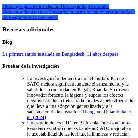
Descargar guía de instalación
Descargar hoja de ventas
Descargar ficha técnica
Descargue nuestro folleto de productos
Leer
las preguntas más frecuentes
Recursos adicionales
Blog
La primera sartén instalada en Bangladesh, 11 años después
Pruebas de la investigación
La investigación demuestra que el inodoro Pan de
SATO mejora significativamente el saneamiento y la
salud de la comunidad en Kigali, Ruanda. Su diseño
innovador fomenta la higiene y supera los efectos
negativos de los retretes tradicionales a cielo abierto, lo
que lleva a una adopción generalizada y a la
satisfacción de los usuarios.
Theogene, Rutambuka et
al. (2024)
Un estudio de los CDC en 37 instalaciones sanitarias
keniatas descubrió que las bandejas SATO mejoraban
la aceptabilidad de las letrinas, la limpieza y reducían