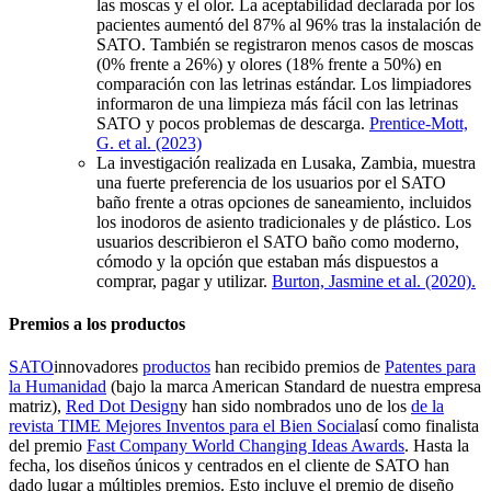
las moscas y el olor. La aceptabilidad declarada por los
pacientes aumentó del 87% al 96% tras la instalación de
SATO. También se registraron menos casos de moscas
(0% frente a 26%) y olores (18% frente a 50%) en
comparación con las letrinas estándar. Los limpiadores
informaron de una limpieza más fácil con las letrinas
SATO y pocos problemas de descarga.
Prentice-Mott,
G. et al. (2023)
La investigación realizada en Lusaka, Zambia, muestra
una fuerte preferencia de los usuarios por el SATO
baño frente a otras opciones de saneamiento, incluidos
los inodoros de asiento tradicionales y de plástico. Los
usuarios describieron el SATO baño como moderno,
cómodo y la opción que estaban más dispuestos a
comprar, pagar y utilizar.
Burton, Jasmine et al. (2020).
Premios a los productos
SATO
innovadores
productos
han recibido premios de
Patentes para
la Humanidad
(bajo la marca American Standard de nuestra empresa
matriz),
Red Dot Design
y han sido nombrados uno de los
de la
revista TIME
Mejores Inventos para el Bien Social
así como finalista
del premio
Fast Company
World Changing Ideas Awards
. Hasta la
fecha, los diseños únicos y centrados en el cliente de SATO han
dado lugar a múltiples premios. Esto incluye el premio de diseño