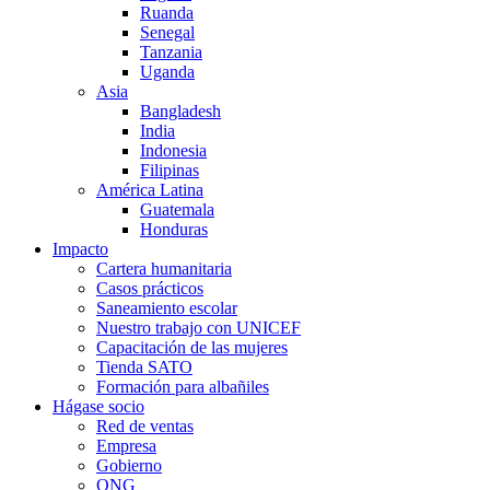
Ruanda
Senegal
Tanzania
Uganda
Asia
Bangladesh
India
Indonesia
Filipinas
América Latina
Guatemala
Honduras
Impacto
Cartera humanitaria
Casos prácticos
Saneamiento escolar
Nuestro trabajo con UNICEF
Capacitación de las mujeres
Tienda SATO
Formación para albañiles
Hágase socio
Red de ventas
Empresa
Gobierno
ONG