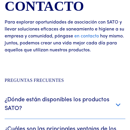
CONTACTO
Para explorar oportunidades de asociación con SATO y
llevar soluciones eficaces de saneamiento e higiene a su
empresa y comunidad, póngase
en contacto
hoy mismo.
Juntos, podemos crear una vida mejor cada día para
aquellos que utilizan nuestros productos.
PREGUNTAS FRECUENTES
¿Dónde están disponibles los productos
SATO?
SATO colabora con fabricantes de nueve
¿Cuáles son las principales ventajas de los
países de África y Asia. Estos se encuentran