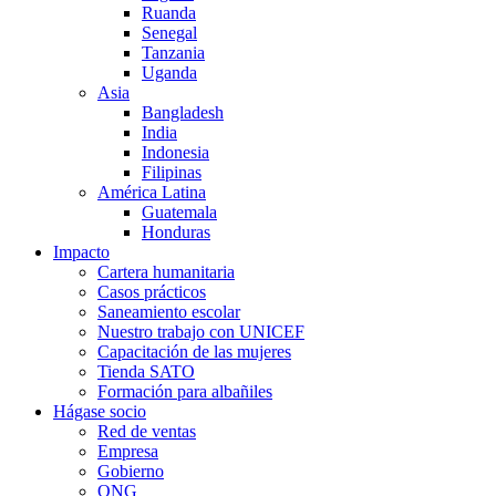
Ruanda
Senegal
Tanzania
Uganda
Asia
Bangladesh
India
Indonesia
Filipinas
América Latina
Guatemala
Honduras
Impacto
Cartera humanitaria
Casos prácticos
Saneamiento escolar
Nuestro trabajo con UNICEF
Capacitación de las mujeres
Tienda SATO
Formación para albañiles
Hágase socio
Red de ventas
Empresa
Gobierno
ONG