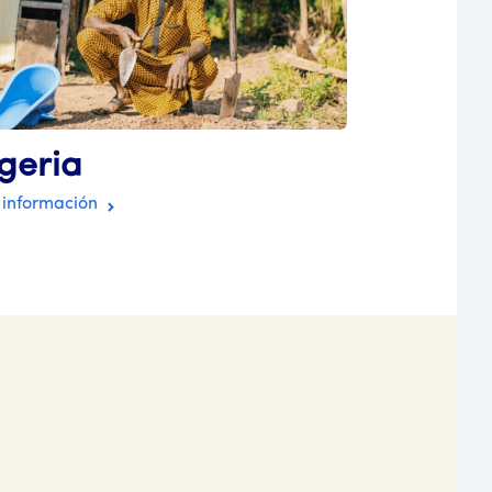
geria
Ugand
información
Más informació