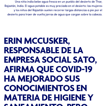
Una niña india bebe agua fresca en un pueblo del desierto de Thar,
Rajastán, India. El agua potable es muy preciada en el desierto: las mujeres
y los niños del Rajastán suelen recorrer largas distancias a pie por el
desierto para traer de vuelta jarras de agua que cargan sobre la cabeza.
ERIN MCCUSKER,
RESPONSABLE DE LA
EMPRESA SOCIAL SATO,
AFIRMA QUE COVID-19
HA MEJORADO SUS
CONOCIMIENTOS EN
MATERIA DE HIGIENE Y