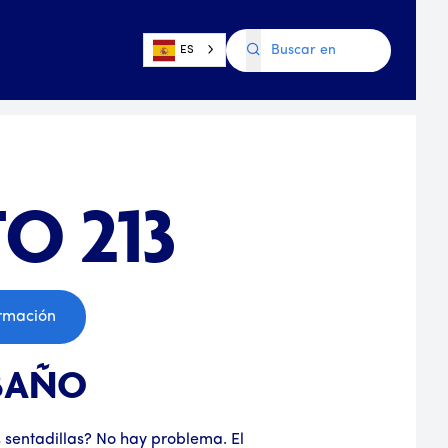
ES
O 213
ormación
BAÑO
s sentadillas? No hay problema. El