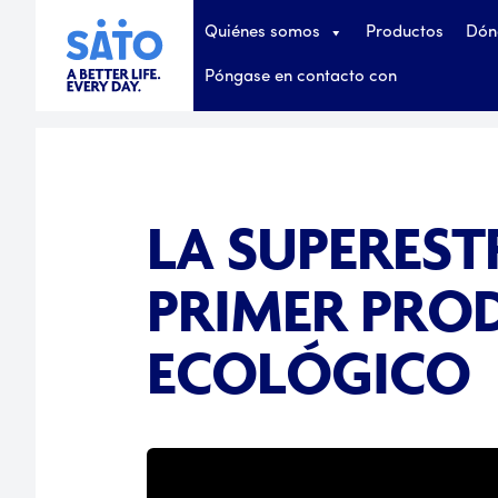
Quiénes somos
Productos
Dón
Póngase en contacto con
LA SUPERES
PRIMER PRO
ECOLÓGICO