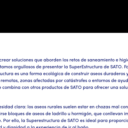
ear soluciones que aborden los retos de saneamiento e higie
tamos orgullosos de presentar la SuperEstructura de SATO. 
ructura es una forma ecológica de construir aseos duraderos y
s remotas, zonas afectadas por catástrofes o entornos de ayu
e combina con otros productos de SATO para ofrecer una soluc
idad clara: los aseos rurales suelen estar en chozas mal cons
rse bloques de aseos de ladrillo u hormigón, que conllevan i
te. Por ello, la Superestructura de SATO es ideal para propor
 y dignidad a la experiencia de ir al baño.