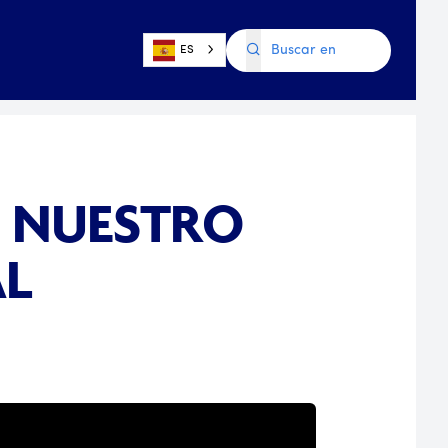
ES
: NUESTRO
AL