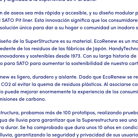
ón de aseos sea más rápida y accesible, y su diseño modular 
 SATO Pit liner. Esta innovación significa que los consumido
solución única para dar a su hogar o comunidad un inodoro se
iseño de la SuperStructure es su material. EcoRenew es un ma
cedente de los residuos de las fábricas de Japón. HandyTechno
novadores y sostenibles desde 1973. Con su larga historia de a
to para SATO para aumentar la sostenibilidad de nuestra car
new es ligero, duradero y aislante. Dado que EcoRenew se re
 CO2 al evitar la quema de residuos plásticos. Al asociarse c
ólo puede mejorar enormemente la experiencia de los consumid
misiones de carbono.
structura, probamos más de 100 prototipos, realizando prueba
agua de lluvia para garantizar que la Superestructura sea una 
ra durar. Se ha comprobado que dura unos 10 años en condicion
lluvia, garantizando la seguridad y privacidad de sus usuario