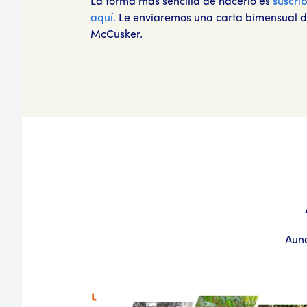
La forma más sencilla de hacerlo es
suscri
aquí.
Le enviaremos una carta bimensual de
McCusker.
Aunq