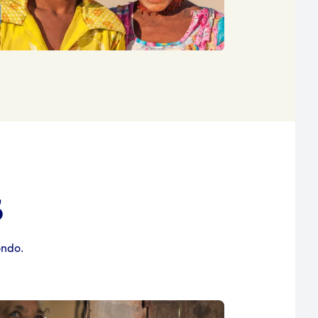
S
ondo.