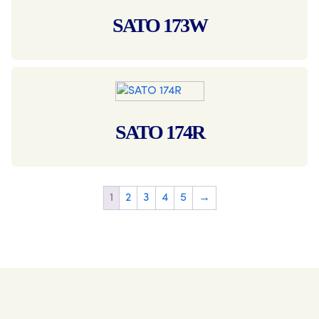
SATO 173W
SATO 174R
1
2
3
4
5
→