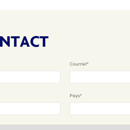
ONTACT
Courriel*
Pays*