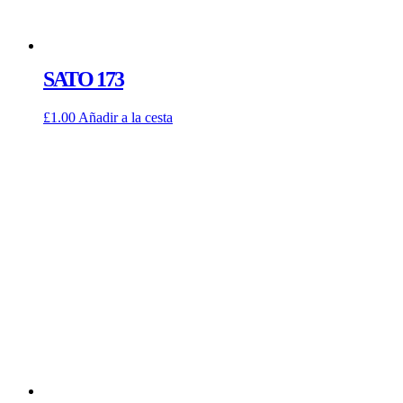
SATO 173
£
1.00
Añadir a la cesta