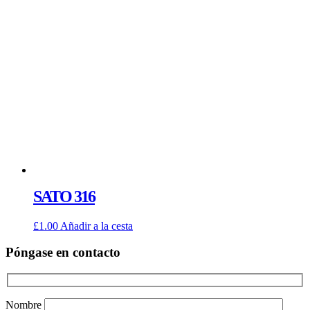
SATO 316
£
1.00
Añadir a la cesta
Póngase en contacto
Nombre