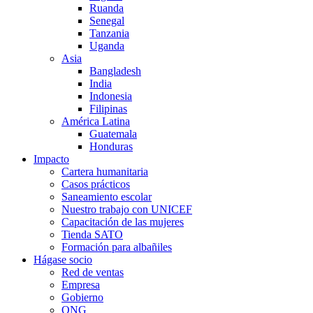
Ruanda
Senegal
Tanzania
Uganda
Asia
Bangladesh
India
Indonesia
Filipinas
América Latina
Guatemala
Honduras
Impacto
Cartera humanitaria
Casos prácticos
Saneamiento escolar
Nuestro trabajo con UNICEF
Capacitación de las mujeres
Tienda SATO
Formación para albañiles
Hágase socio
Red de ventas
Empresa
Gobierno
ONG