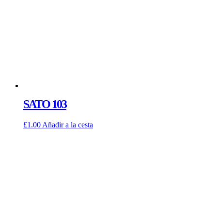
SATO 103
£
1.00
Añadir a la cesta